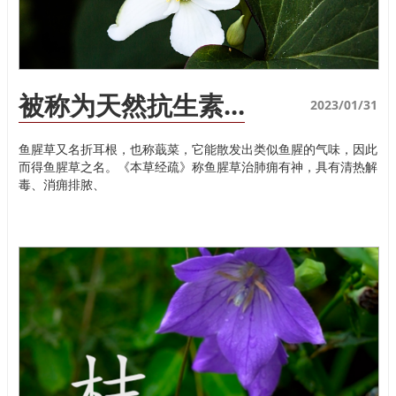
被称为天然抗生素...
2023/01/31
鱼腥草又名折耳根，也称蕺菜，它能散发出类似鱼腥的气味，因此
而得鱼腥草之名。《本草经疏》称鱼腥草治肺痈有神，具有清热解
毒、消痈排脓、