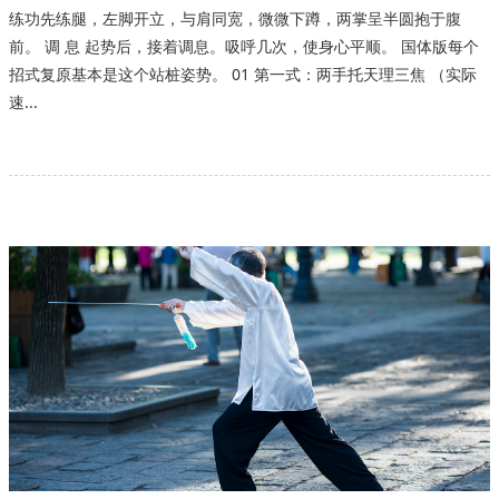
练功先练腿，左脚开立，与肩同宽，微微下蹲，两掌呈半圆抱于腹
前。 调 息 起势后，接着调息。吸呼几次，使身心平顺。 国体版每个
招式复原基本是这个站桩姿势。 01 第一式：两手托天理三焦 （实际
速...