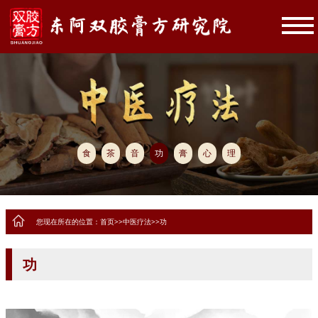
食
茶
音
功
膏
心
理
您现在所在的位置：
首页
>>
中医疗法
>>
功
功