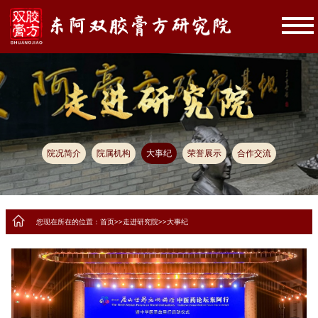
院况简介
院属机构
大事纪
荣誉展示
合作交流
您现在所在的位置：
首页
>>
走进研究院
>>
大事纪