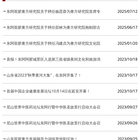
东阿双胶膏方研究院关于聘任杨昆蓉为膏方研究院首席专
2025/07/12
家的公告
东阿双胶膏方研究院关于聘任邵林为膏方研究院炮制部古
2025/06/17
法炮制顾...
东阿双胶膏方研究院关于聘任冯建贞为膏方研究院文化院
2025/01/20
长的公告
喜报！东阿阿胶城景区入选第三批省级夜间文化和旅游消
2023/10/18
费集聚区
山东省2023“秋季黄河大集”，在东阿开集了！
2023/10/17
首届中国企业健康发展论坛10月14日在延安开幕！
2023/10/17
尼山世界中医药论坛东阿行暨中华医圣故里行启动大会召
2023/09/27
开
尼山世界中医药论坛东阿行暨中华医圣故里行启动大会召
2023/09/26
开
山东双胶膏方首届领导力训练营华彩绽放！
2023/09/25