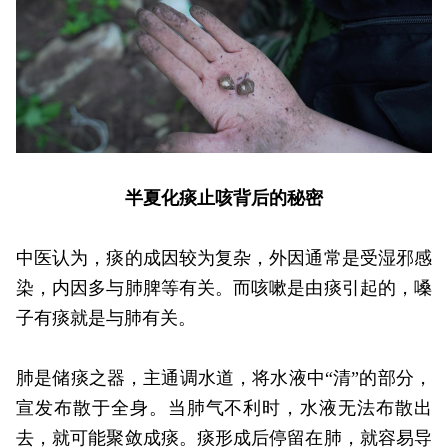
半夏化痰止咳背后的秘密
中医认为，痰的成因较为复杂，外因通常是受湿邪感
染，内因多与肺脾等有关。而咳嗽是由痰引起的，嗓
子有痰就是与肺有关。
肺是储痰之器，主通调水道，将水液中“清”的部分，
宣发布散于全身。当肺气不利时，水液无法布散出
去，就可能聚敛成痰。痰形成后停留在肺，就容易导