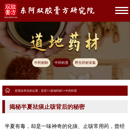
中药炮制
中药科普
野生药材采集
您现在所在的位置：
首页
>>
道地药材
>>
中药科普
揭秘半夏祛痰止咳背后的秘密
半夏有毒，却是一味神奇的化痰、止咳常用药，曾经