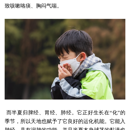
致咳嗽咯痰、胸闷气喘。
而半夏归脾经、胃经、肺经。它正好生长在“化”的
季节，所以天地也赋予了它良好的运化机能。它能入
肺经，具有润肺的功能，并且半夏本身球茎的黏液也