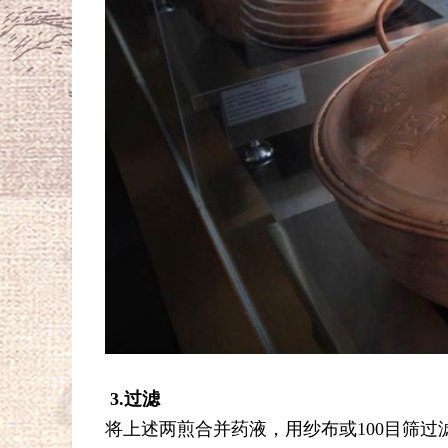
3.过滤
将上述两煎合并药液，用纱布或100目筛