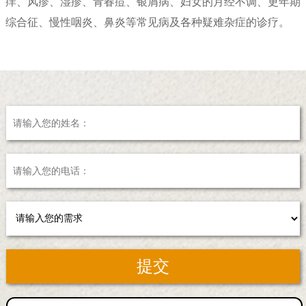
痒、风疹、湿疹、青春痘、银屑病、妇女的月经不调、更年期
综合征、慢性咽炎、鼻炎等常见病及各种疑难杂症的诊疗。