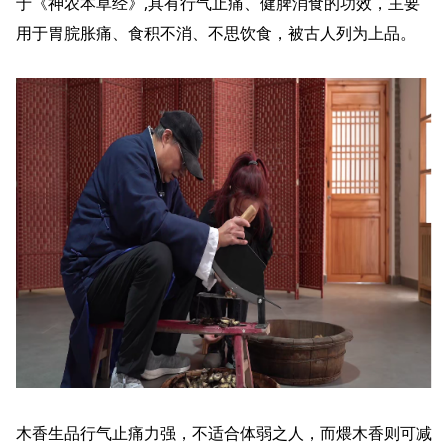
于《神农本草经》,具有行气止痛、健脾消食的功效，主要
用于胃脘胀痛、食积不消、不思饮食，被古人列为上品。
木香生品行气止痛力强，不适合体弱之人，而煨木香则可减