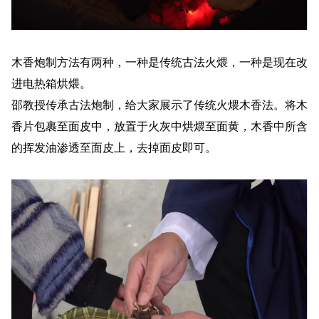
木香炮制方法有两种，一种是传统古法火煨，一种是现在改
进电热箱烘煨。
邵教授传承古法炮制，给大家展示了传统火煨木香法。将木
香片包裹至面皮中，放置于火灰中烘煨至面黄，木香中所含
的挥发油渗透至面皮上，去掉面皮即可。