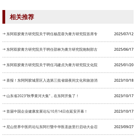
相关推荐
东阿双胶膏方研究院关于聘任杨昆蓉为膏方研究院首席专
2025/07/12
家的公告
东阿双胶膏方研究院关于聘任邵林为膏方研究院炮制部古
2025/06/17
法炮制顾...
东阿双胶膏方研究院关于聘任冯建贞为膏方研究院文化院
2025/01/20
长的公告
喜报！东阿阿胶城景区入选第三批省级夜间文化和旅游消
2023/10/18
费集聚区
山东省2023“秋季黄河大集”，在东阿开集了！
2023/10/17
首届中国企业健康发展论坛10月14日在延安开幕！
2023/10/17
尼山世界中医药论坛东阿行暨中华医圣故里行启动大会召
2023/09/27