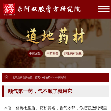
中药炮制
中药科普
野生药材采集
您现在所在的位置：
首页
>>
道地药材
>>
中药炮制
顺气第一药，气不顺了就用它
木香，俗称七里香。药如其名，香气浓郁，你把它放到锅里