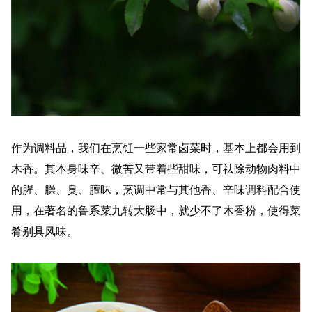
作为调料品，我们在烹饪一些家常卤菜时，基本上都会用到
木香。其本身味辛、微苦又带着些甜味，可祛除动物肉料中
的腥、臊、臭、膻昧，烹调中常与其他香、辛味调料配合使
用，在著名的鲁系菜九转大肠中，就少不了木香粉，使得菜
肴别具风味。