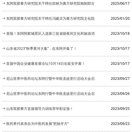
家的公告
东阿双胶膏方研究院关于聘任邵林为膏方研究院炮制部古
2025/06/17
法炮制顾...
东阿双胶膏方研究院关于聘任冯建贞为膏方研究院文化院
2025/01/20
长的公告
喜报！东阿阿胶城景区入选第三批省级夜间文化和旅游消
2023/10/18
费集聚区
山东省2023“秋季黄河大集”，在东阿开集了！
2023/10/17
首届中国企业健康发展论坛10月14日在延安开幕！
2023/10/17
尼山世界中医药论坛东阿行暨中华医圣故里行启动大会召
2023/09/27
开
尼山世界中医药论坛东阿行暨中华医圣故里行启动大会召
2023/09/26
开
山东双胶膏方首届领导力训练营华彩绽放！
2023/09/25
医药界代表亲自为中医药发展“把脉开方”
2023/09/23