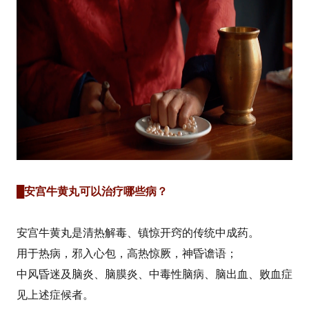
█安宫牛黄丸可以治疗哪些病？
安宫牛黄丸是清热解毒、镇惊开窍的传统中成药。
用于热病，邪入心包，高热惊厥，神昏谵语；
中风昏迷及脑炎、脑膜炎、中毒性脑病、脑出血、败血症
见上述症候者。