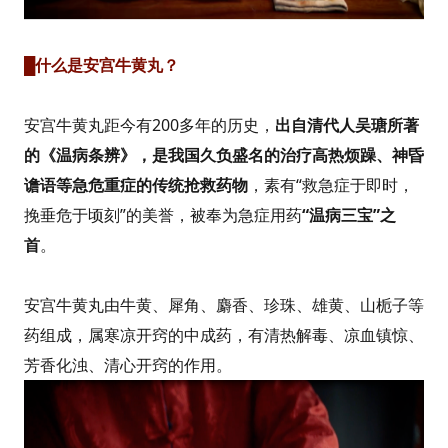
█什么是安宫牛黄丸？
安宫牛黄丸距今有200多年的历史，
出自清代人吴瑭所著
的《温病条辨》，是我国久负盛名的治疗高热烦躁、神昏
谵语等急危重症的传统抢救药物
，素有“救急症于即时，
挽垂危于顷刻”的美誉，被奉为急症用药
“温病三宝”之
首
。
安宫牛黄丸由牛黄、犀角、麝香、珍珠、雄黄、山栀子等
药组成，属寒凉开窍的中成药，有清热解毒、凉血镇惊、
芳香化浊、清心开窍的作用。