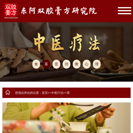
食
茶
音
功
膏
心
理
您现在所在的位置：
首页
>>
中医疗法
>>
茶