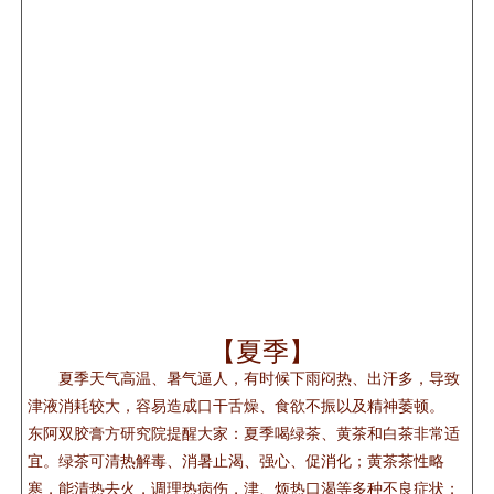
【夏季】
夏季天气高温、暑气逼人，有时候下雨闷热、出汗多，导致
津液消耗较大，容易造成口干舌燥、食欲不振以及精神萎顿。
东阿双胶膏方研究院提醒大家：夏季喝绿茶、黄茶和白茶非常适
宜。绿茶可清热解毒、消暑止渴、强心、促消化；黄茶茶性略
寒，能清热去火，调理热病伤，津、烦热口渴等多种不良症状；