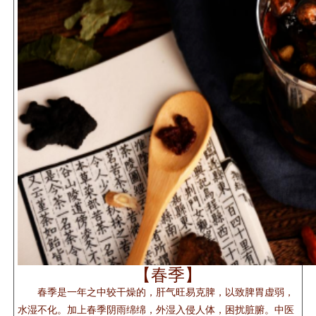
【春季】
春季是一年之中较干燥的，肝气旺易克脾，以致脾胃虚弱，
水湿不化。加上春季阴雨绵绵，外湿入侵人体，困扰脏腑。中医