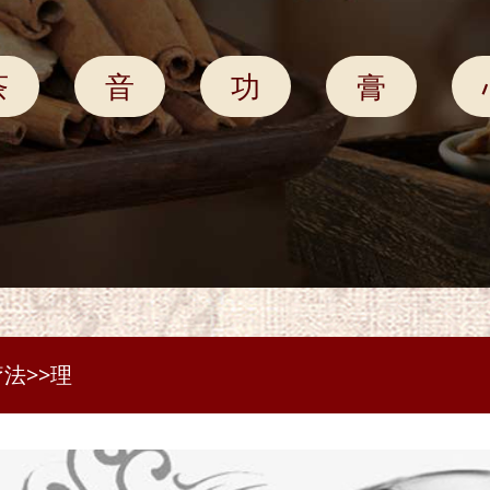
茶
音
功
膏
疗法
>>
理