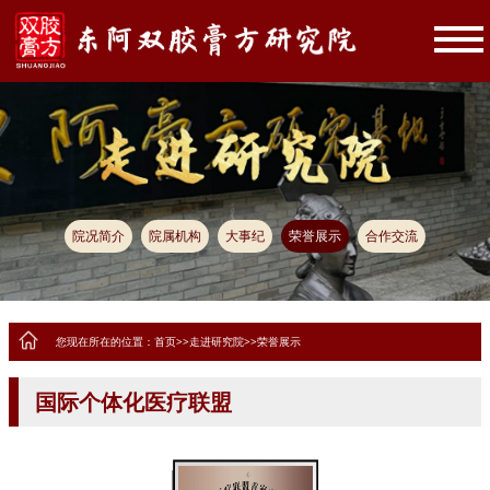
院况简介
院属机构
大事纪
荣誉展示
合作交流
您现在所在的位置：
首页
>>
走进研究院
>>
荣誉展示
国际个体化医疗联盟