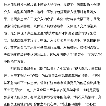
他
与
团队研发出模块化中药介入治疗包。实现了中药提取物的合理
介入。典型案例显示，
这种中医诊疗包搭配膏方使用时有显著效
果。
肩周炎患者在三次介入治疗后，疼痛指数
将会大幅下降
，且无
激素治疗的副作用。既保证了药物渗透率，又降低了交叉感染风
险，充分体现了卢圣金医生
“
以技术创新守护患者健康
”
的行医理
念。相比
西医
手术治疗
，
中医介入诊疗包
具有创伤小、恢复快的特
点，非常适合老年患者和基层医疗应用
。
对颈椎病、腰椎间盘突出
等疾病疼痛缓解率达
80%以上
。
这项发明提供了
“
痛苦
小，
疗效稳
”
的
中医治疗方案。
明
代医者
喻昌
曾在《医门法律》之中写道：
“
视人犹己，问其所
苦，自无不到之处
”
卢医生的
诊室里
常年
弥漫着草药的清香
。
卢医生
从不急着叫下一位患者。
曾担任济南市市政协委员的
他总
会比其他
医生更
“话唠”一点。卢圣金医生经常会
多问几句家常，有时是宽慰
独居老人的孤独，有时是开解职场青年的焦虑。
“
药石只能治标，真
正的良医要懂得倾听脉象之外的心声。
”
墙上的锦旗中，
“
仁心仁