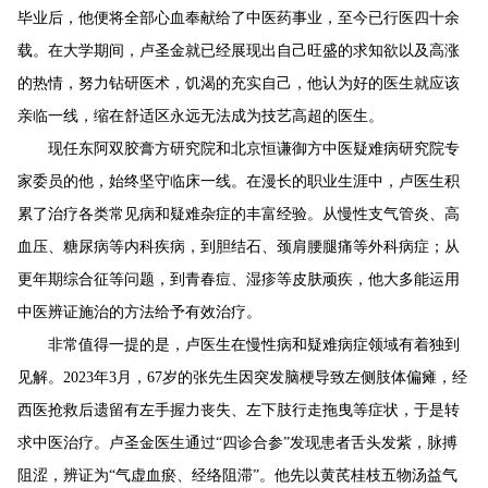
毕业后，他便将全部心血奉献给了中医药事业，至今已行医四十余
载。
在大学期间，卢圣金就已经展现出自己旺盛的求知欲以及高涨
的热情，努力钻研医术，饥渴的充实自己，他认为好的医生就应该
亲临一线，缩在舒适区永远无法成为技艺高超的医生。
现任东阿双胶膏方研究院和北京恒谦御方中医疑难病研究院专
家委员的他，始终坚守临床一线。在漫长的职业生涯中，卢
医生
积
累了治疗各类常见病和疑难杂症的丰富经验。从慢性支气管炎、高
血压、糖尿病等内科疾病，到胆结石、颈肩腰腿痛等外科病症；从
更年期综合征等问题，到青春痘、湿疹等皮肤顽疾，他大多能运用
中医辨证施治的方法给予有效治疗。
非常值得一提的是，卢
医生
在慢性病和疑难病症领域有着独到
见解。
2023年3月，
67
岁的张先生因突发脑梗导致左侧肢体偏瘫，经
西医抢救后遗留
有
左手握力丧失、左下肢行走拖曳等症状
，
于是
转
求中医治疗
。
卢圣金
医生
通过
“
四诊合参
”
发现患者
舌头发紫，脉搏
阻涩
，辨证为
“
气虚血瘀、经络阻滞
”
。他先以黄芪桂枝五物汤益气