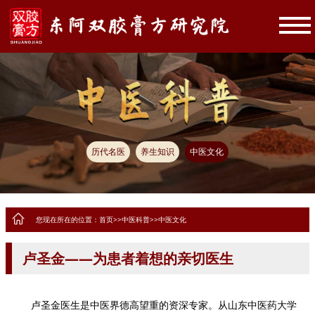
历代名医
养生知识
中医文化
您现在所在的位置：
首页
>>
中医科普
>>
中医文化
卢圣金——为患者着想的亲切医生
卢圣金
医生
是中医界德高望重的资深专家。从山东中医药大学