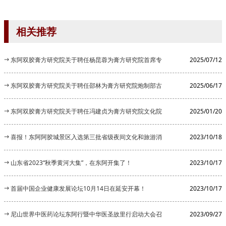
相关推荐
东阿双胶膏方研究院关于聘任杨昆蓉为膏方研究院首席专
2025/07/12
家的公告
东阿双胶膏方研究院关于聘任邵林为膏方研究院炮制部古
2025/06/17
法炮制顾...
东阿双胶膏方研究院关于聘任冯建贞为膏方研究院文化院
2025/01/20
长的公告
喜报！东阿阿胶城景区入选第三批省级夜间文化和旅游消
2023/10/18
费集聚区
山东省2023“秋季黄河大集”，在东阿开集了！
2023/10/17
首届中国企业健康发展论坛10月14日在延安开幕！
2023/10/17
尼山世界中医药论坛东阿行暨中华医圣故里行启动大会召
2023/09/27