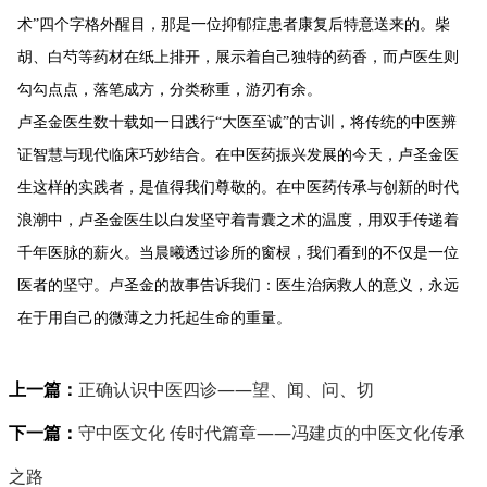
术
”
四个字格外醒目，那是
一
位抑郁症患者康复后特意送来的。柴
胡、白芍等药材在纸上排开
，
展示着自己独特的药香，而卢医生则
勾勾点点，落笔成方，分类称重，游刃有余。
卢圣金医生数十载如一日践行
“
大医
至诚
”
的古训，将
传统
的
中医
辨
证智慧与现代临床巧妙结合。在中医药振兴发展的今天，卢圣金医
生这样的实践者，
是值得我们尊敬的。
在中医药传承与创新的时代
浪潮中，卢圣金医生以白发坚守着青囊之术的温度，用双手传递着
千年医脉的薪火。当晨曦透过诊所的
窗棂
，我们看到的不仅是一位
医者的坚守
。
卢圣金的故事告诉我们：
医生治病救人的意义
，永远
在于用
自己的微薄之力
托起生命的重量
。
上一篇：
正确认识中医四诊——望、闻、问、切
下一篇：
‌守中医文化 传时代篇章——冯建贞的中医文化传承
之路