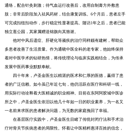
通络，配合针灸刺激；待气血运行改善后，改用自制膏方外敷患
肢；非常后阶段加入祛风药材，结合康复训练。
6个月后，患者左手
可完成扣纽扣动作，步行稳定性显著提高。随访1年
之后
，患者已能
独立逛公园，其家属赠送锦旗
向其
致谢
。
他对中风后遗症、肝硬化等顽疾的治疗
同样
颇有建树，帮助众
多患者改善了生活质量。作为通晓中医全科的老专家，他始终保持
着对中医学术的钻研热情，将传统理论与临床实践相结合，为传承
发展中医药事业默默奉献。
四十年来，卢圣金
医生
以精湛的医术和仁厚的医德，赢得了患
者的广泛信赖。如今虽已年近七旬，他仍活跃在医疗和科研一线，
用实际行动诠释着大医精诚的职业精神
。
目前在东阿阿胶城中医诊
所之中，卢圣金医生依旧以他几十年如一日的职业素养，为一名又
一名前来求医的患者解决问题，为无数的家庭挽回了幸福。
在基层医疗实践中，卢圣金医生目睹了传统封闭疗法和手术治
疗对骨关节疾病患者的局限性。怀着让中医精粹惠泽百姓的信念，