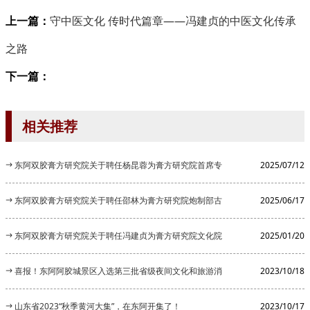
上一篇：
‌守中医文化 传时代篇章——冯建贞的中医文化传承
之路
下一篇：
相关推荐
东阿双胶膏方研究院关于聘任杨昆蓉为膏方研究院首席专
2025/07/12
家的公告
东阿双胶膏方研究院关于聘任邵林为膏方研究院炮制部古
2025/06/17
法炮制顾...
东阿双胶膏方研究院关于聘任冯建贞为膏方研究院文化院
2025/01/20
长的公告
喜报！东阿阿胶城景区入选第三批省级夜间文化和旅游消
2023/10/18
费集聚区
山东省2023“秋季黄河大集”，在东阿开集了！
2023/10/17