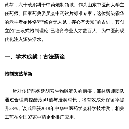
黄芩，六十载躬耕于中药炮制领域。作为山东中医药大学主
任药师、国家药典委员会中药饮片标准专家，这位鬓染霜华
的老学者始终恪守
“修合无人见，存心有天知”的古训，其创
立的“三段式炮制理论”已培育专业人才数百人，为中医药现
代化注入源头活水。
一、学术成就：古法新诠
‌炮制技艺革新
针对传统醋炙延胡索生物碱流失的痼疾，
邵林药师
团队
通过合理调控醋液
pH值与浸润时长，将有效成分保留率提
升23%，该成果获2018年中华中医药学会科学技术奖，相关
工艺在全国37家中药企业推广应用
。