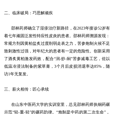
二、临床破局：巧思解顽疾
邵林药师
确立了
‌湿疹治疗新路径
，
在
2023年接诊
5
2岁
有
着七年顽固
泛发性特应性皮炎
的
患者。
邵林药师
溯源发现：
常规方剂因黄柏盐炙过度削弱走表之力，苦参炮制火候不足
致刺激性过强
，
对年纪大的患者有一定的危险性
。创新采用
了
酒炙黄柏激发药效，配合
“润-炒-焖”苦参减毒工艺，佐以
低温冷浸法制备的紫草膏，3个月后皮损消退率达85%，随
访1年无复发。
三、薪火相传：匠心承续
在山东中医药大学的实训室里，总见
邵林药师
执铜药碾
示范
“轻-重-轻”的碾药韵律。“炮制是中药的第二次生命”，