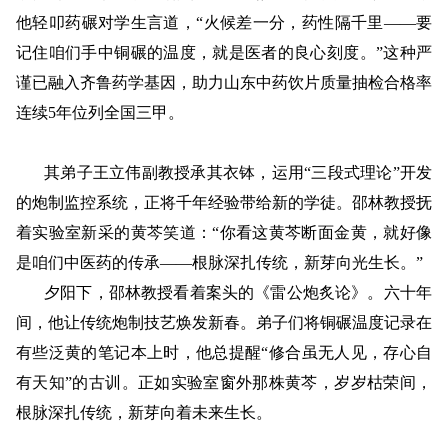
他轻叩药碾对学生言道，“火候差一分，药性隔千里——
要
记住咱们手中
铜碾的温度，就是医者的良心刻度。
”这种严
谨已融入齐鲁药学基因，助力山东中药饮片质量抽检合格率
连续5年位列全国三甲。
其弟子王立伟副教授承其衣钵，运用
“三段式理论”开发
的炮制监控系统，正将千年经验
带给新的学徒
。邵林教授抚
着实验室新采的黄芩笑道：
“你看这黄芩断面金黄，
就好像
是咱们
中医药
的
传承
——根脉深扎传统，新芽向光生长。”
夕阳下，邵林教授看着案头
的
《雷公炮炙论》。六十年
间，他让传统炮制技艺
焕发新春。
弟子们将铜碾温度
记录在
有些泛黄的笔记本上时
，他总提醒
“
修合虽无人见，存心自
有天知
”
的古训。正如实验室窗外那株黄芩，岁岁枯荣间，
根脉深扎传统，新芽向着未来生长。