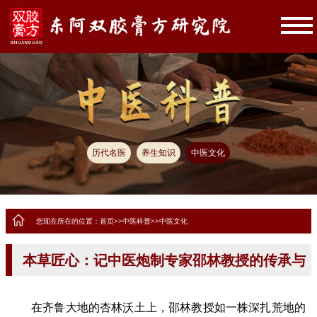
历代名医
养生知识
中医文化
您现在所在的位置：
首页
>>
中医科普
>>
中医文化
本草匠心：记中医炮制专家邵林教授的传承与
创新
在齐鲁大地的杏林沃土上，邵林教授如一株深扎
荒地
的