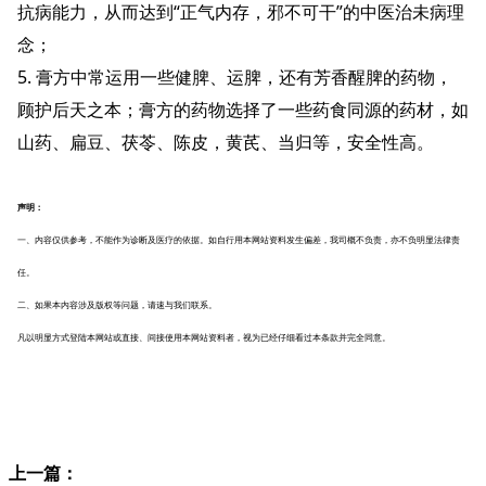
抗病能力，从而达到“正气内存，邪不可干”的中医治未病理
念；
5. 膏方中常运用一些健脾、运脾，还有芳香醒脾的药物，
顾护后天之本；膏方的药物选择了一些药食同源的药材，如
山药、扁豆、茯苓、陈皮，黄芪、当归等，安全性高。
声明：
一、内容仅供参考，不能作为诊断及医疗的依据。如自行用本网站资料发生偏差，我司概不负责，亦不负明显法律责
任。
二、如果本内容涉及版权等问题，请速与我们联系。
凡以明显方式登陆本网站或直接、间接使用本网站资料者，视为已经仔细看过本条款并完全同意。
上一篇：