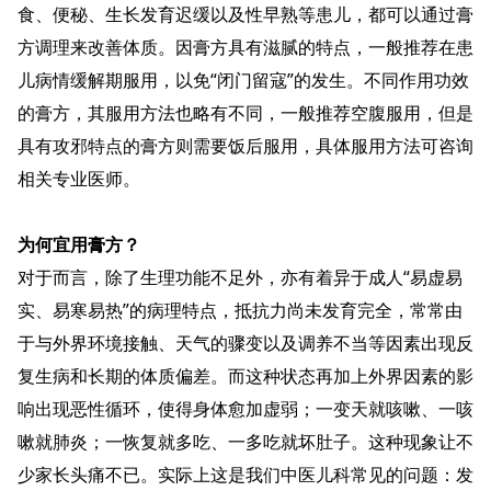
食、便秘、生长发育迟缓以及性早熟等患儿，都可以通过膏
方调理来改善体质。因膏方具有滋腻的特点，一般推荐在患
儿病情缓解期服用，以免“闭门留寇”的发生。不同作用功效
的膏方，其服用方法也略有不同，一般推荐空腹服用，但是
具有攻邪特点的膏方则需要饭后服用，具体服用方法可咨询
相关专业医师。
为何宜用膏方？
对于而言，除了生理功能不足外，亦有着异于成人“易虚易
实、易寒易热”的病理特点，抵抗力尚未发育完全，常常由
于与外界环境接触、天气的骤变以及调养不当等因素出现反
复生病和长期的体质偏差。而这种状态再加上外界因素的影
响出现恶性循环，使得身体愈加虚弱；一变天就咳嗽、一咳
嗽就肺炎；一恢复就多吃、一多吃就坏肚子。这种现象让不
少家长头痛不已。实际上这是我们中医儿科常见的问题：发