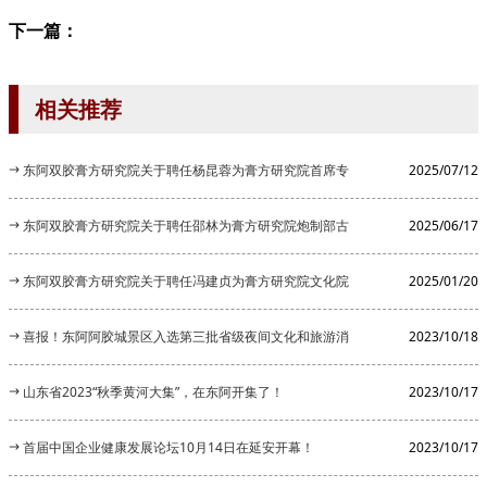
下一篇：
相关推荐
东阿双胶膏方研究院关于聘任杨昆蓉为膏方研究院首席专
2025/07/12
家的公告
东阿双胶膏方研究院关于聘任邵林为膏方研究院炮制部古
2025/06/17
法炮制顾...
东阿双胶膏方研究院关于聘任冯建贞为膏方研究院文化院
2025/01/20
长的公告
喜报！东阿阿胶城景区入选第三批省级夜间文化和旅游消
2023/10/18
费集聚区
山东省2023“秋季黄河大集”，在东阿开集了！
2023/10/17
首届中国企业健康发展论坛10月14日在延安开幕！
2023/10/17