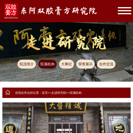
院况简介
院属机构
大事纪
荣誉展示
合作交流
您现在所在的位置：
首页
>>
走进研究院
>>
院属机构